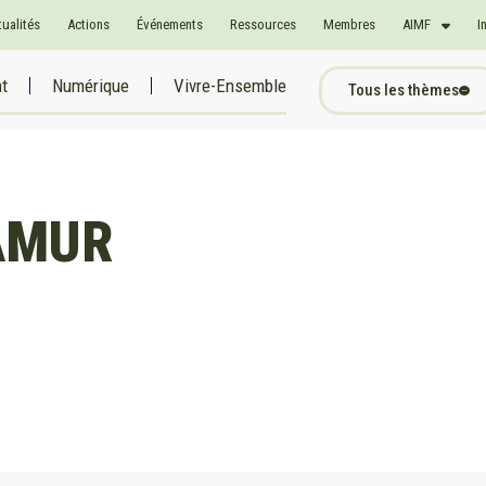
tualités
Actions
Événements
Ressources
Membres
AIMF
I
at
Numérique
Vivre-Ensemble
Tous les thèmes
AMUR