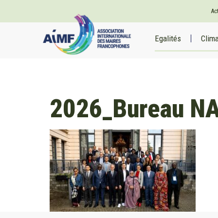
Ac
Egalités
Clim
2026_Bureau N