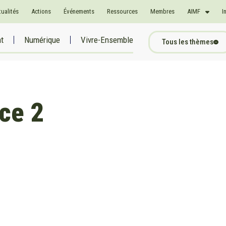
tualités
Actions
Événements
Ressources
Membres
AIMF
I
at
Numérique
Vivre-Ensemble
Tous les thèmes
ce 2