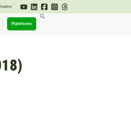
nfolettre
Plateforme
018)