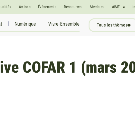
tualités
Actions
Événements
Ressources
Membres
AIMF
I
at
Numérique
Vivre-Ensemble
Tous les thèmes
ive COFAR 1 (mars 2