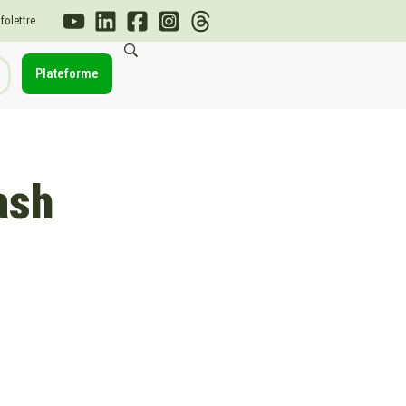
nfolettre
Plateforme
ash