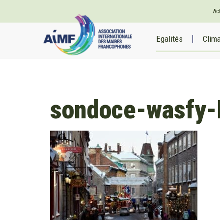
Ac
Egalités
Clim
sondoce-wasfy