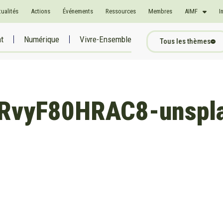
tualités
Actions
Événements
Ressources
Membres
AIMF
I
at
Numérique
Vivre-Ensemble
Tous les thèmes
-RvyF80HRAC8-unspl