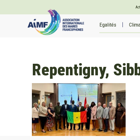
Ac
Egalités
Clim
Repentigny, Sib