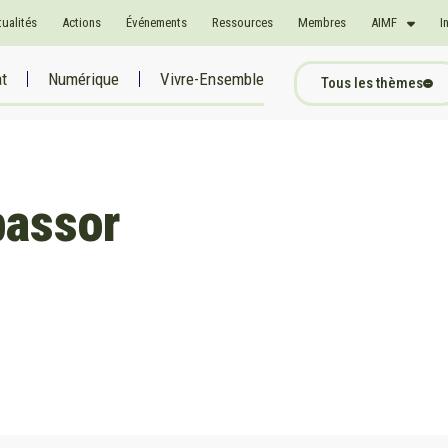
tualités
Actions
Événements
Ressources
Membres
AIMF
I
at
Numérique
Vivre-Ensemble
Tous les thèmes
bassor