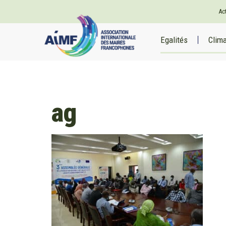
Ac
Egalités
Clim
ag