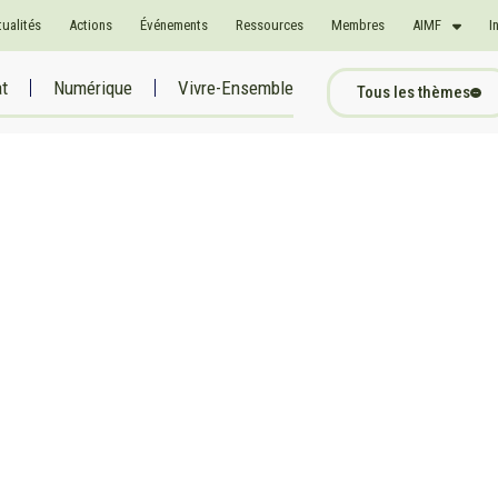
tualités
Actions
Événements
Ressources
Membres
AIMF
I
at
Numérique
Vivre-Ensemble
Tous les thèmes