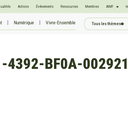
tualités
Actions
Événements
Ressources
Membres
AIMF
I
at
Numérique
Vivre-Ensemble
Tous les thèmes
1-4392-BF0A-00292