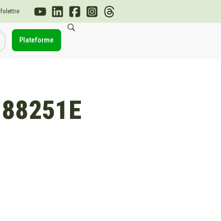
nfolettre
Plateforme
188251E