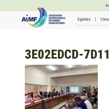
Ac
Egalités
Clim
3E02EDCD-7D1