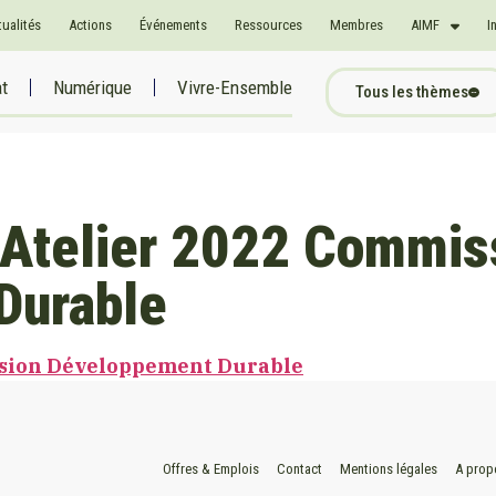
tualités
Actions
Événements
Ressources
Membres
AIMF
I
at
Numérique
Vivre-Ensemble
Tous les thèmes
 Atelier 2022 Commis
Durable
ssion Développement Durable
Offres & Emplois
Contact
Mentions légales
A prop