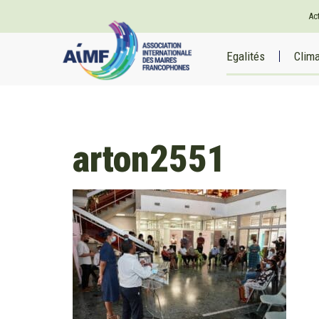
Ac
Egalités
Clim
arton2551