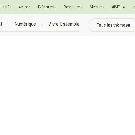
tualités
Actions
Événements
Ressources
Membres
AIMF
I
at
Numérique
Vivre-Ensemble
Tous les thèmes