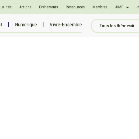
tualités
Actions
Événements
Ressources
Membres
AIMF
I
at
Numérique
Vivre-Ensemble
Tous les thèmes