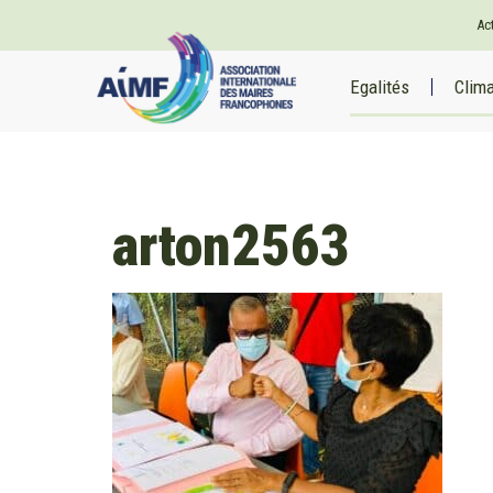
Ac
Egalités
Clim
arton2563