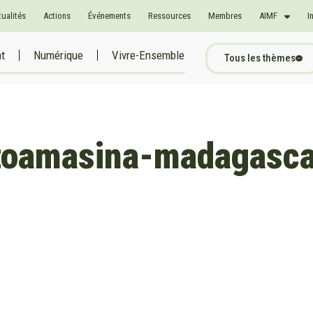
tualités
Actions
Événements
Ressources
Membres
AIMF
I
at
Numérique
Vivre-Ensemble
Tous les thèmes
-toamasina-madagasca