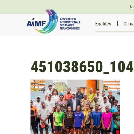
Ac
Egalités
Clim
451038650_104