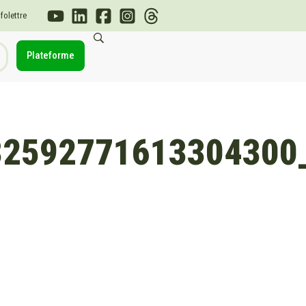
nfolettre
Plateforme
32592771613304300