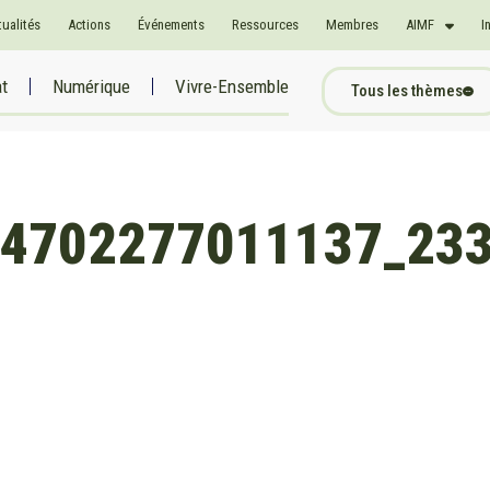
tualités
Actions
Événements
Ressources
Membres
AIMF
I
at
Numérique
Vivre-Ensemble
Tous les thèmes
4702277011137_23