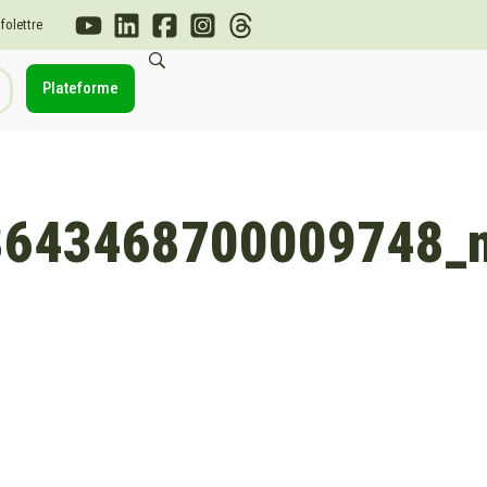
nfolettre
Plateforme
8643468700009748_