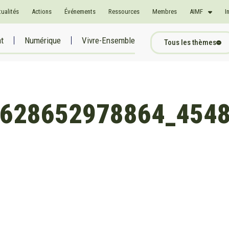
tualités
Actions
Événements
Ressources
Membres
AIMF
I
at
Numérique
Vivre-Ensemble
Tous les thèmes
628652978864_454