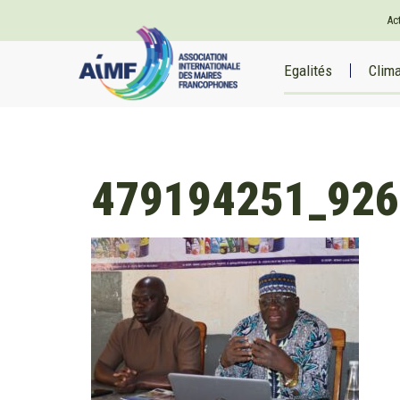
Ac
Egalités
Clim
479194251_926