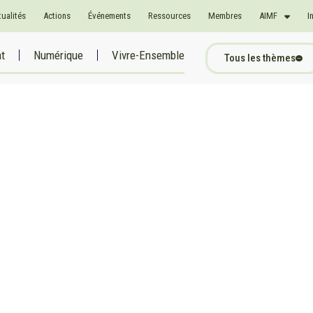
tualités
Actions
Événements
Ressources
Membres
AIMF
I
at
Numérique
Vivre-Ensemble
Tous les thèmes