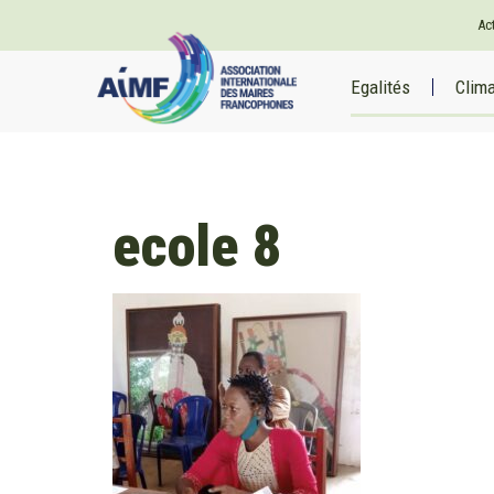
Ac
Egalités
Clim
ecole 8