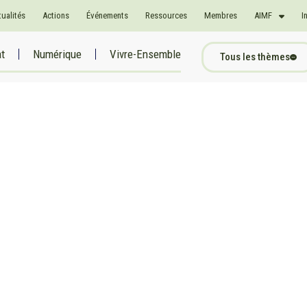
tualités
Actions
Événements
Ressources
Membres
AIMF
I
at
Numérique
Vivre-Ensemble
Tous les thèmes