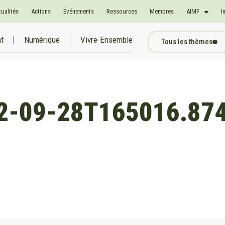
tualités
Actions
Événements
Ressources
Membres
AIMF
I
at
Numérique
Vivre-Ensemble
Tous les thèmes
022-09-28T165016.87