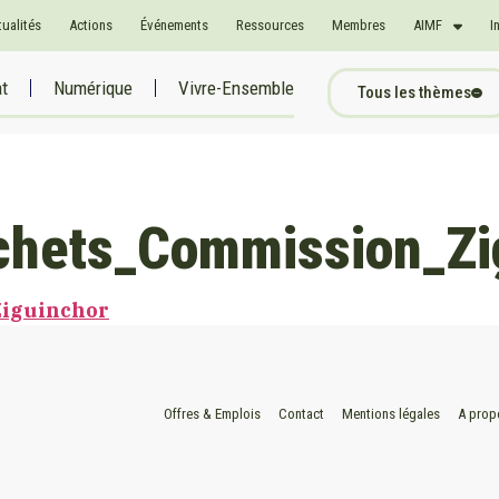
tualités
Actions
Événements
Ressources
Membres
AIMF
I
at
Numérique
Vivre-Ensemble
Tous les thèmes
chets_Commission_Zi
Ziguinchor
Offres & Emplois
Contact
Mentions légales
A prop