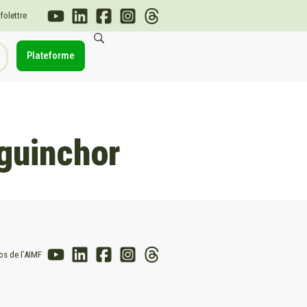
nfolettre
Plateforme
guinchor
os de l’AIMF