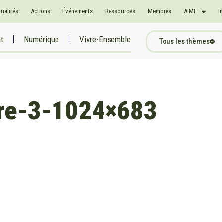
tualités
Actions
Événements
Ressources
Membres
AIMF
I
at
Numérique
Vivre-Ensemble
Tous les thèmes
ire-3-1024×683