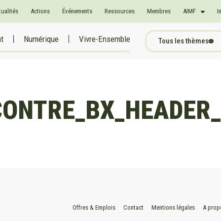
tualités
Actions
Événements
Ressources
Membres
AIMF
I
at
Numérique
Vivre-Ensemble
Tous les thèmes
ONTRE_BX_HEADER_
Offres & Emplois
Contact
Mentions légales
A prop