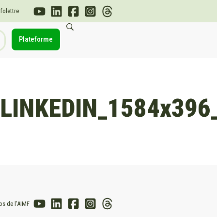
nfolettre
Plateforme
LINKEDIN_1584x396
os de l’AIMF