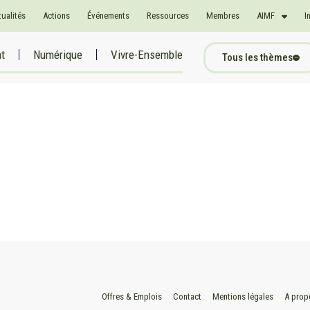
tualités
Actions
Événements
Ressources
Membres
AIMF
I
at
Numérique
Vivre-Ensemble
Tous les thèmes
Offres & Emplois
Contact
Mentions légales
A prop