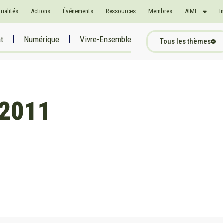
tualités
Actions
Événements
Ressources
Membres
AIMF
I
at
Numérique
Vivre-Ensemble
Tous les thèmes
 2011