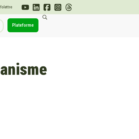
nfolettre
Plateforme
banisme