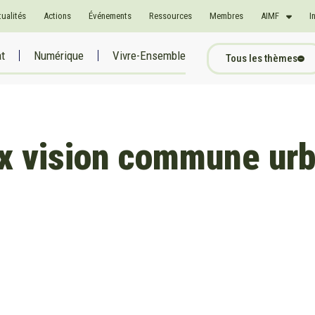
tualités
Actions
Événements
Ressources
Membres
AIMF
I
at
Numérique
Vivre-Ensemble
Tous les thèmes
x vision commune ur