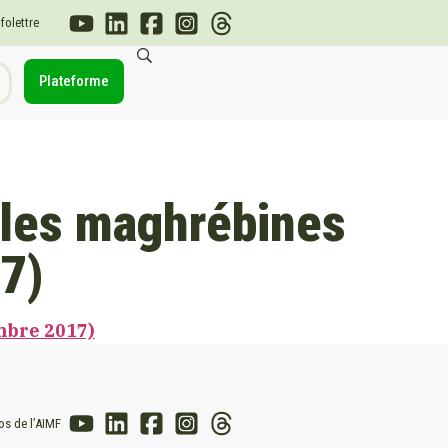
nfolettre
Plateforme
illes maghrébines
17)
embre 2017)
os de l’AIMF