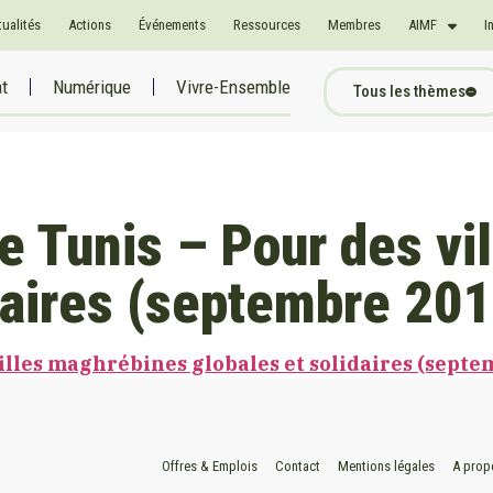
tualités
Actions
Événements
Ressources
Membres
AIMF
I
at
Numérique
Vivre-Ensemble
Tous les thèmes
le Tunis – Pour des v
daires (septembre 20
villes maghrébines globales et solidaires (sept
Offres & Emplois
Contact
Mentions légales
A prop