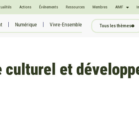
tualités
Actions
Événements
Ressources
Membres
AIMF
I
at
Numérique
Vivre-Ensemble
Tous les thèmes
 culturel et développ