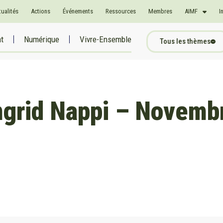
tualités
Actions
Événements
Ressources
Membres
AIMF
I
at
Numérique
Vivre-Ensemble
Tous les thèmes
Ingrid Nappi – Novem