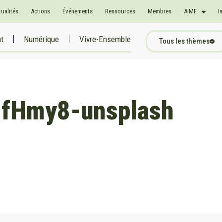
tualités
Actions
Événements
Ressources
Membres
AIMF
I
at
Numérique
Vivre-Ensemble
Tous les thèmes
1fHmy8-unsplash