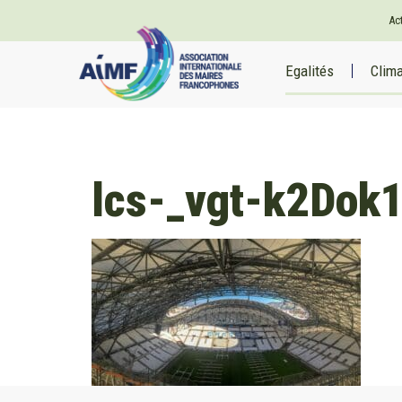
Ac
Egalités
Clim
lcs-_vgt-k2Dok