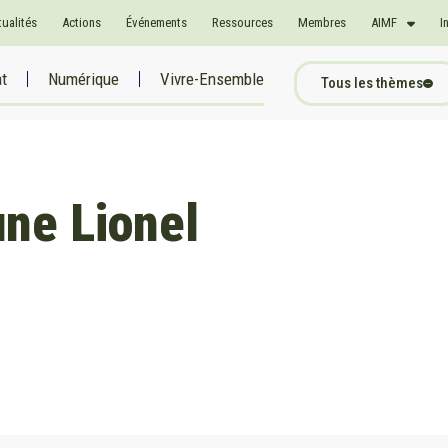
tualités
Actions
Événements
Ressources
Membres
AIMF
I
at
Numérique
Vivre-Ensemble
Tous les thèmes
une Lionel