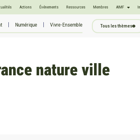
tualités
Actions
Événements
Ressources
Membres
AIMF
I
at
Numérique
Vivre-Ensemble
Tous les thèmes
ance nature ville