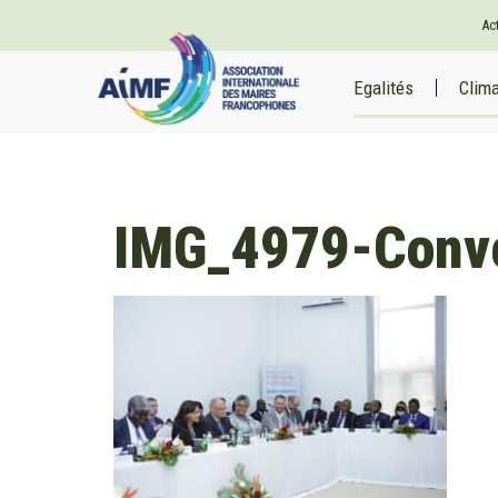
Ac
Egalités
Clim
IMG_4979-Conve