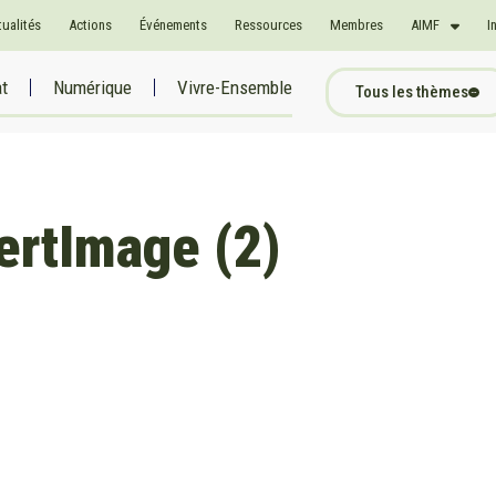
tualités
Actions
Événements
Ressources
Membres
AIMF
I
at
Numérique
Vivre-Ensemble
Tous les thèmes
rtImage (2)