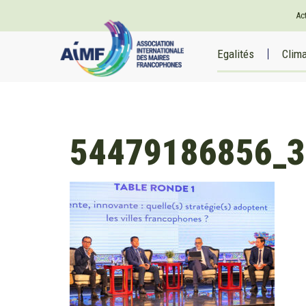
Ac
Egalités
Clim
54479186856_3