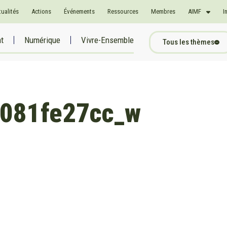
tualités
Actions
Événements
Ressources
Membres
AIMF
I
at
Numérique
Vivre-Ensemble
Tous les thèmes
081fe27cc_w