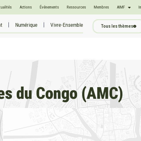
tualités
Actions
Événements
Ressources
Membres
AIMF
I
at
Numérique
Vivre-Ensemble
Tous les thèmes
res du Congo (AMC)