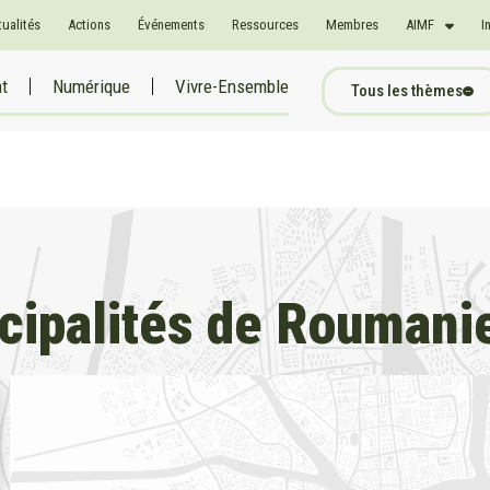
tualités
Actions
Événements
Ressources
Membres
AIMF
I
at
Numérique
Vivre-Ensemble
Tous les thèmes
icipalités de Rouman