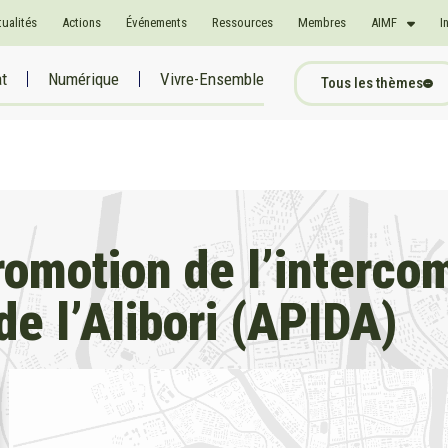
tualités
Actions
Événements
Ressources
Membres
AIMF
I
at
Numérique
Vivre-Ensemble
Tous les thèmes
promotion de l’interc
e l’Alibori (APIDA)