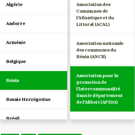
Algérie
Association des
Communes de
l’Atlantique et du
Andorre
Littoral (ACAL)
Arménie
Association nationale
des communes du
Bénin (ANCB)
Belgique
Association pour la
Bénin
promotion de
l’intercommunalité
dans le département
Bosnie Herzégovine
de l’Alibori (APIDA)
Brésil
Association pour le
développement des
communes du Borgou