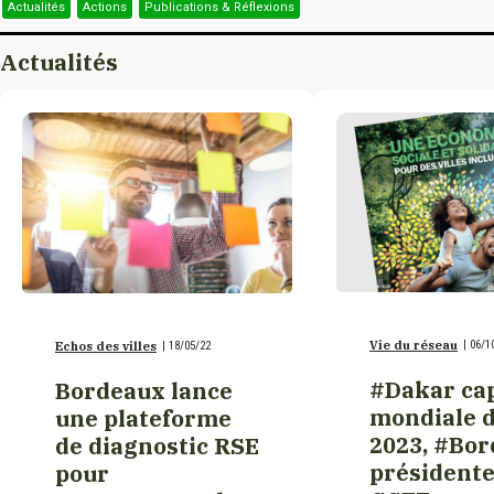
Actualités
Actions
Publications & Réflexions
Elu.e.s français.es.
Burkina Faso
d’origine béninoise
Actualités
(EFOB)
Burundi
Eurométropole de
Metz
Cambodge
Grand Paris Sud (Cté
Cameroun
d’agglomération) –
Associé
Canada
Vie du réseau
|
06/1
Echos des villes
|
18/05/22
Grasse – Associé
#Dakar cap
Bordeaux lance
Canada/Nouveau-
mondiale d
une plateforme
Brunswick
L’Île-Saint-Denis –
2023, #Bo
de diagnostic RSE
Associé
présidente
pour
Canada/Québec