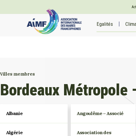
Ac
Egalités
Clim
Villes membres
Bordeaux Métropole 
Albanie
Angoulême – Associé
Algérie
Association des