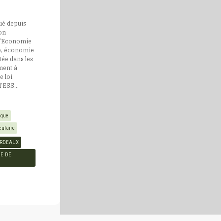
ué depuis
on
l’Economie
re, économie
tée dans les
ment à
e loi
’ESS...
ique
culaire
RDEAUX
E DE