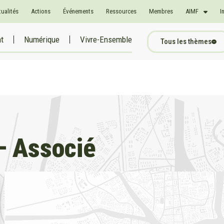
tualités
Actions
Événements
Ressources
Membres
AIMF
I
at
Numérique
Vivre-Ensemble
Tous les thèmes
– Associé