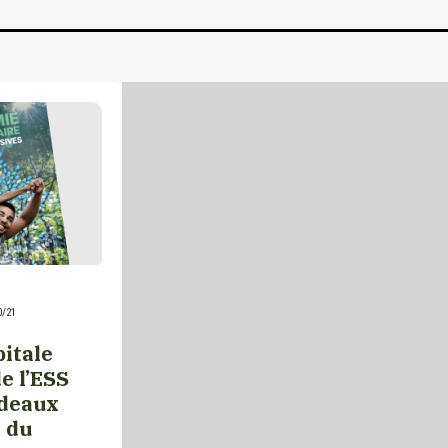
0/21
itale
e l’ESS
rdeaux
 du