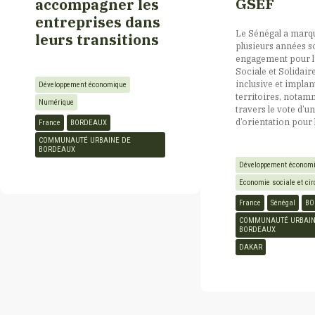
GSEF
accompagner les
entreprises dans
Lille
Le Sénégal a marq
leurs transitions
Cap Vert
plusieurs années s
engagement pour 
Mamoudzou – Associé
Sociale et Solidai
inclusive et implan
Centrafrique
Développement économique
territoires, notam
Numérique
Marseille
travers le vote d’un
d’orientation pour l
France
BORDEAUX
Comores
COMMUNAUTÉ URBAINE DE
BORDEAUX
Mérignac – Associé
Développement économ
Congo
Economie sociale et cir
France
Sénégal
BO
Côte d’Ivoire
COMMUNAUTÉ URBAIN
BORDEAUX
DAKAR
Djibouti
Egypte