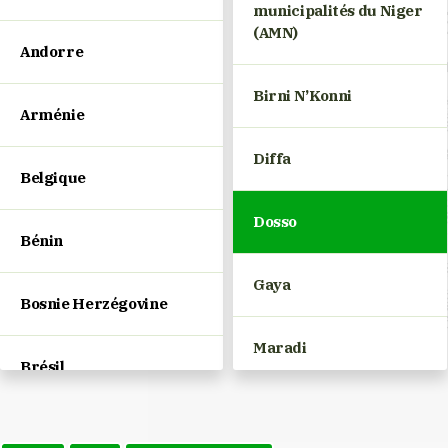
municipalités du Niger
(AMN)
Andorre
Birni N’Konni
Arménie
Diffa
Belgique
Dosso
Bénin
Gaya
Bosnie Herzégovine
Maradi
Brésil
Niamey
Bulgarie