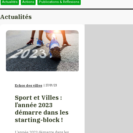
Actualités
Actions
Publications & Réflexions
Tahoua
Burkina Faso
Actualités
Tillabéri
Burundi
Zinder
Cambodge
Cameroun
Echos des villes
|
27/01/23
Canada
Sport et Villes :
l’année 2023
Canada/Nouveau-
démarre dans les
Brunswick
starting-block !
Canada/Québec
L’année 2023 démarre dans les