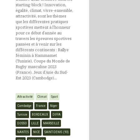
starting-block ! Innovation,
égalité, climat, vivre-ensemble,
attractivité, sont les thèmes
Cap Vert
que les différentes pratiques
sportives mettent à l’honneur
pour ce début d’année au
Centrafrique
travers les épreuves sportives
passées et à venir sur les
différents continents : Rallye
féminin à Hammamet
Comores
(Tunisie), Coupe du Monde de
Rugby masculine 2023
(France), Jeux d’Asie du Sud-
Congo
Est 2023 (Cambodge)…
Côte d’Ivoire
Attractivité
Climat
Sport
Cambodge
France
Niger
Tunisie
BORDEAUX
DIFFA
Djibouti
DOSSO
LILLE
MARSEILLE
NANTES
NICE
SAINT-DENIS (93)
Egypte