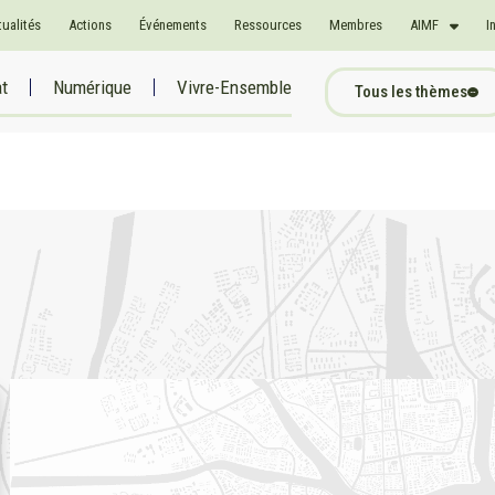
tualités
Actions
Événements
Ressources
Membres
AIMF
I
at
Numérique
Vivre-Ensemble
Tous les thèmes