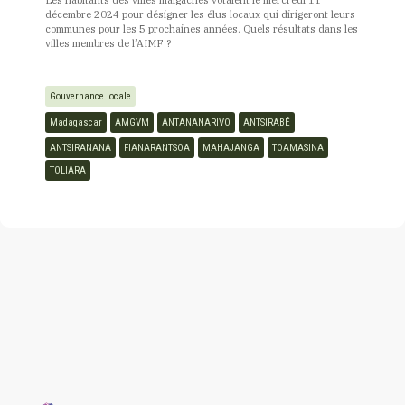
Les habitants des villes malgaches votaient le mercredi 11
décembre 2024 pour désigner les élus locaux qui dirigeront leurs
communes pour les 5 prochaines années. Quels résultats dans les
villes membres de l’AIMF ?
Gouvernance locale
Madagascar
AMGVM
ANTANANARIVO
ANTSIRABÉ
ANTSIRANANA
FIANARANTSOA
MAHAJANGA
TOAMASINA
TOLIARA