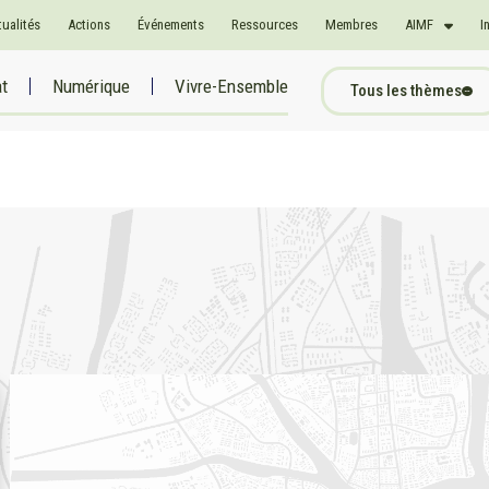
tualités
Actions
Événements
Ressources
Membres
AIMF
I
at
Numérique
Vivre-Ensemble
Tous les thèmes