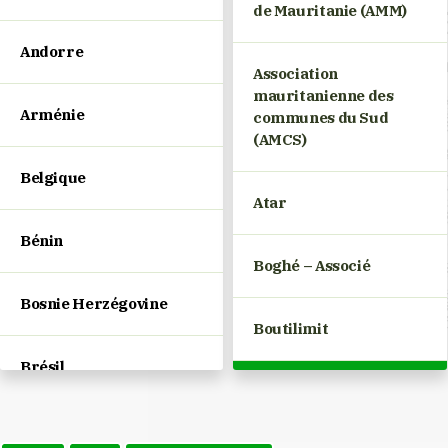
de Mauritanie (AMM)
Andorre
Association
mauritanienne des
Arménie
communes du Sud
(AMCS)
Belgique
Atar
Bénin
Boghé – Associé
Bosnie Herzégovine
Boutilimit
Brésil
Kaédi
Bulgarie