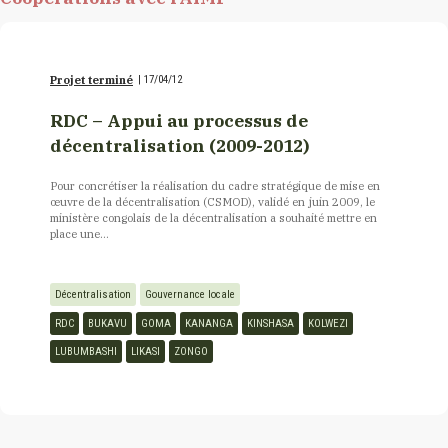
Projet terminé
|
17/04/12
RDC – Appui au processus de
décentralisation (2009-2012)
Pour concrétiser la réalisation du cadre stratégique de mise en
œuvre de la décentralisation (CSMOD), validé en juin 2009, le
ministère congolais de la décentralisation a souhaité mettre en
place une...
Décentralisation
Gouvernance locale
RDC
BUKAVU
GOMA
KANANGA
KINSHASA
KOLWEZI
LUBUMBASHI
LIKASI
ZONGO