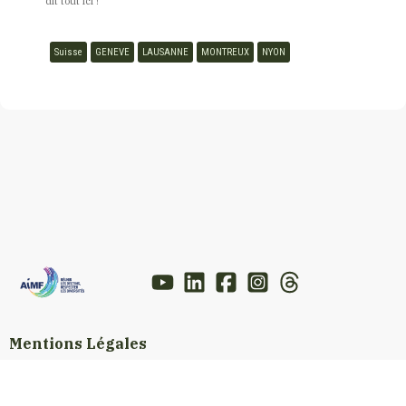
dit tout ici !
Suisse
GENEVE
LAUSANNE
MONTREUX
NYON
Mentions Légales