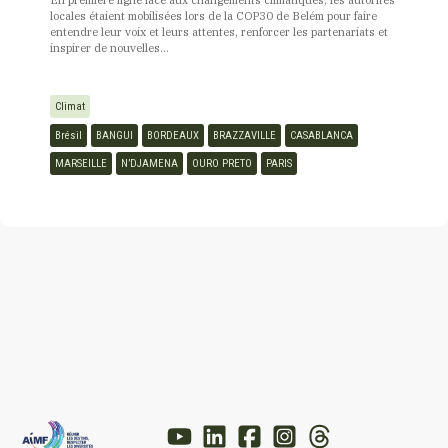
En première ligne face aux changements climatiques, les autorités
locales étaient mobilisées lors de la COP30 de Belém pour faire
entendre leur voix et leurs attentes, renforcer les partenariats et
inspirer de nouvelles...
Climat
Brésil
BANGUI
BORDEAUX
BRAZZAVILLE
CASABLANCA
MARSEILLE
N’DJAMENA
OURO PRETO
PARIS