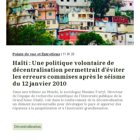
Points de vue et Entretiens
| 11.01.23
Haïti : Une politique volontaire de
décentralisation permettrait d’éviter
les erreurs commises après le séisme
du 12 janvier 2010
Dans une tribune au Monde, le sociologue Maxime Fortyl, Directeur
de l’équipe de recherche scientifique de l’Université publique de la
Grand’Anse (Haïti), voit dans le renforcement de la décentralisation
un élément incontournable pour développer le pays et apporter des
réponses à la paupérisation et à l’insécurité grandissantes.
Décentralisation