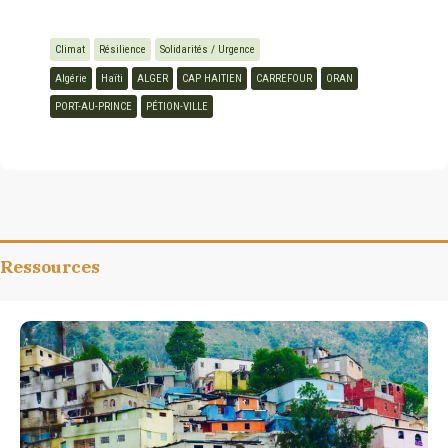
Climat
Résilience
Solidarités / Urgence
Algérie
Haïti
ALGER
CAP HAITIEN
CARREFOUR
ORAN
PORT-AU-PRINCE
PÉTION-VILLE
Ressources