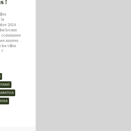
s !
lles
 le
mbre 2024
lus locaux
urs communes
nes années.
 les villes
 ?
M
SIRABÉ
ARANTSOA
ASINA