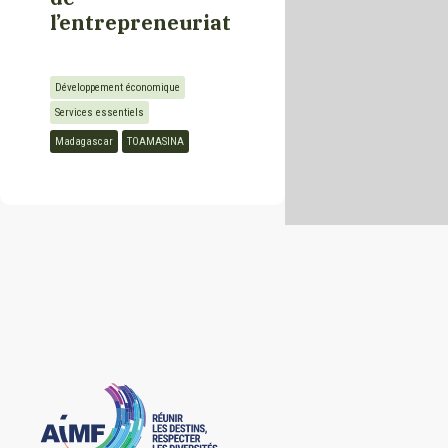
l’entrepreneuriat
Kurdistan
Développement économique
Laos
Services essentiels
Madagascar
TOAMASINA
Liban
Libye
Luxembourg
Madagascar
Mali