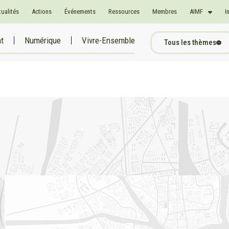
tualités
Actions
Événements
Ressources
Membres
AIMF
I
at
Numérique
Vivre-Ensemble
Tous les thèmes