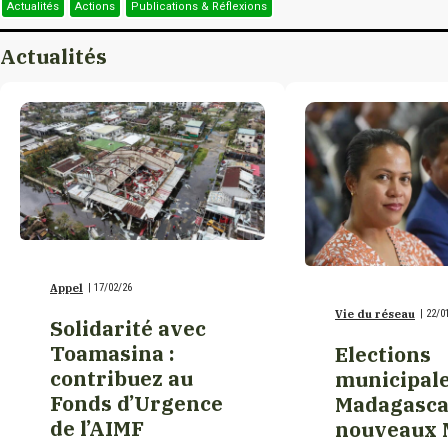
Toamasina
Actualités
Actions
Publications & Réflexions
Burkina Faso
Actualités
Toliara (Tuléar)
Burundi
Cambodge
Cameroun
Appel
|
17/02/26
Canada
Vie du réseau
|
22/0
Solidarité avec
Toamasina :
Elections
Canada/Nouveau-
contribuez au
municipale
Brunswick
Fonds d’Urgence
Madagascar
de l’AIMF
nouveaux 
Canada/Québec