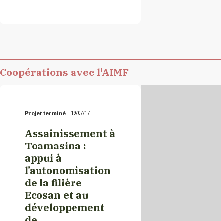
Etats-Unis
France
Coopérations avec l'AIMF
Gabon
Projet terminé
|
19/07/17
Géorgie
Assainissement à
Toamasina :
Guinée
appui à
l’autonomisation
de la filière
Haïti
Ecosan et au
développement
Italie
de