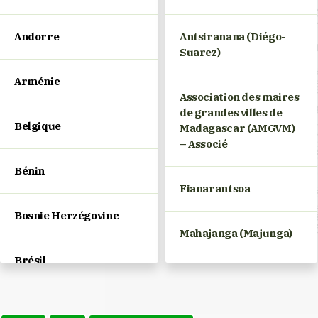
Andorre
Antsiranana (Diégo-
Suarez)
Arménie
Association des maires
de grandes villes de
Belgique
Madagascar (AMGVM)
– Associé
Bénin
Fianarantsoa
Bosnie Herzégovine
Mahajanga (Majunga)
Brésil
Maintirano
Bulgarie