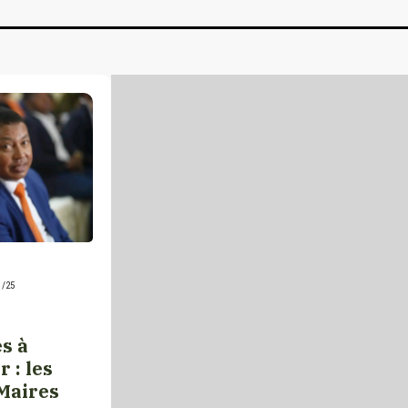
1/25
s à
 : les
Maires