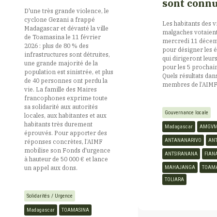
sont connu
D'une très grande violence, le
cyclone Gezani a frappé
Les habitants des vi
Madagascar et dévasté la ville
Cap Vert
malgaches votaient
de Toamasina le 11 février
mercredi 11 déce
2026 : plus de 80 % des
pour désigner les é
infrastructures sont détruites,
qui dirigeront le
Centrafrique
une grande majorité de la
pour les 5 prochai
population est sinistrée, et plus
Quels résultats dans
de 40 personnes ont perdu la
membres de l’AIMF
vie. La famille des Maires
Comores
francophones exprime toute
sa solidarité aux autorités
Gouvernance locale
locales, aux habitantes et aux
Congo
habitants très durement
Madagascar
AMGV
éprouvés. Pour apporter des
ANTANANARIVO
ANT
réponses concrètes, l’AIMF
mobilise son Fonds d'urgence
Côte d’Ivoire
ANTSIRANANA
FIAN
à hauteur de 50 000 € et lance
un appel aux dons.
MAHAJANGA
TOAM
TOLIARA
Djibouti
Solidarités / Urgence
Madagascar
TOAMASINA
Egypte