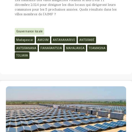
Les habitants des villes malgaches votaient le mercredi 11
décembre 2024 pour désigner les élus locaux qui dirigeront leurs
communes pour les 5 prochaines années. Quels résultats dans les
villes membres de l’AIMF ?
Gouvernance locale
Madagascar
AMGVM
ANTANANARIVO
ANTSIRABÉ
ANTSIRANANA
FIANARANTSOA
MAHAJANGA
TOAMASINA
TOLIARA