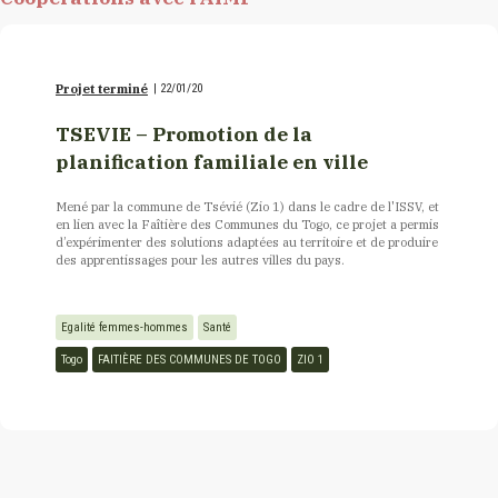
Projet terminé
|
22/01/20
TSEVIE – Promotion de la
planification familiale en ville
Mené par la commune de Tsévié (Zio 1) dans le cadre de l'ISSV, et
en lien avec la Faîtière des Communes du Togo, ce projet a permis
d’expérimenter des solutions adaptées au territoire et de produire
des apprentissages pour les autres villes du pays.
Egalité femmes-hommes
Santé
Togo
FAITIÈRE DES COMMUNES DE TOGO
ZIO 1