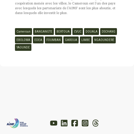
coopération menés avec les villes, le Cameroun est l’un des pays
avec lesquels les partenariats de l’AIMF sont les plus aboutis, et
dans lesquels elle investit le plus.
Cameroun
BANGANGTE
BERTOUA
CVUC
DOUALA
DSCHANG
EBOLOWA
EDEA
FOUMBAN
GAROUA
LIMBE
NGAOUNDERE
YAOUNDE