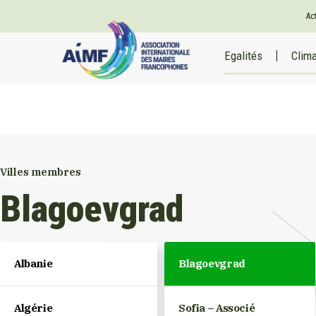
Ac
Egalités
Clim
Villes membres
Blagoevgrad
Albanie
Blagoevgrad
Algérie
Sofia – Associé