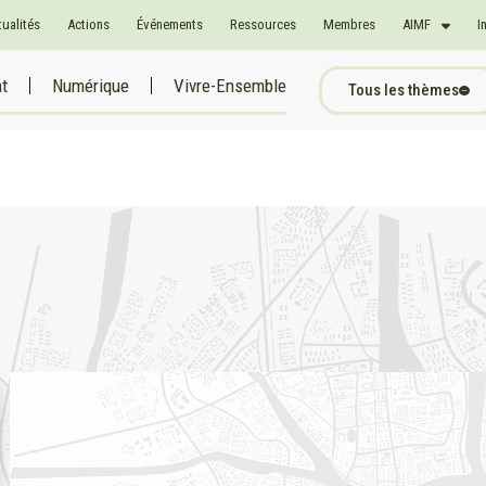
tualités
Actions
Événements
Ressources
Membres
AIMF
I
at
Numérique
Vivre-Ensemble
Tous les thèmes