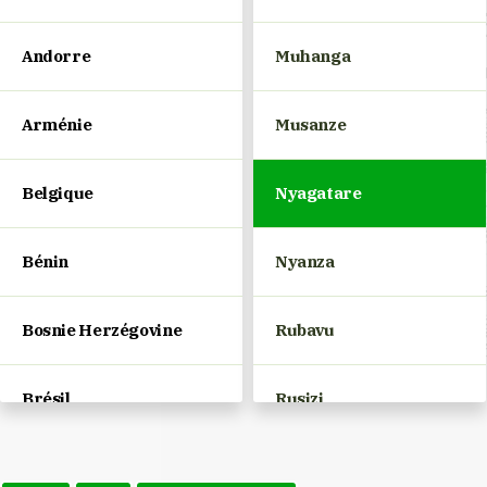
Andorre
Muhanga
Arménie
Musanze
Belgique
Nyagatare
Bénin
Nyanza
Bosnie Herzégovine
Rubavu
Brésil
Rusizi
Bulgarie