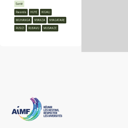
Santé
Rwanda
HUYE
KIGALI
Cap Vert
MUHANGA
NYANZA
NYAGATARE
RUSIZI
RUBAVU
MUSANZE
Centrafrique
Comores
Congo
Côte d’Ivoire
Djibouti
Egypte