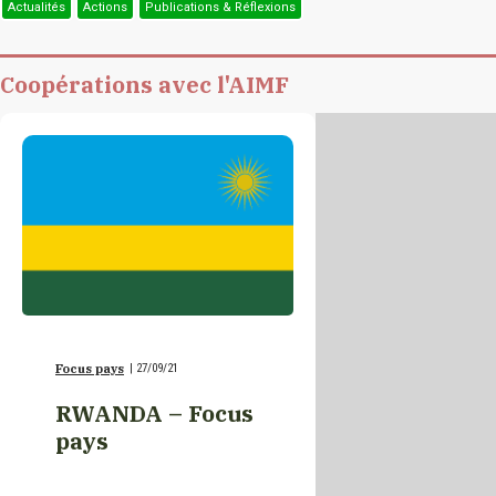
Actualités
Actions
Publications & Réflexions
Burkina Faso
Coopérations avec l'AIMF
Burundi
Cambodge
Cameroun
Canada
Focus pays
|
27/09/21
Canada/Nouveau-
RWANDA – Focus
Brunswick
pays
Canada/Québec