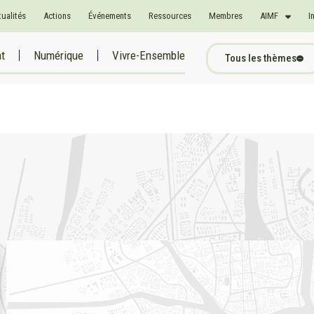
tualités
Actions
Événements
Ressources
Membres
AIMF
I
at
Numérique
Vivre-Ensemble
Tous les thèmes