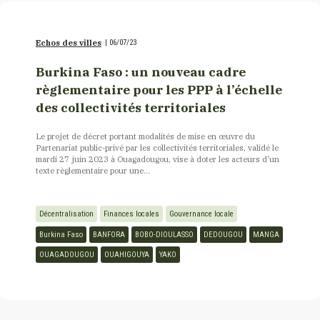
Echos des villes
|
06/07/23
Burkina Faso : un nouveau cadre
règlementaire pour les PPP à l’échelle
des collectivités territoriales
Le projet de décret portant modalités de mise en œuvre du
Partenariat public-privé par les collectivités territoriales, validé le
mardi 27 juin 2023 à Ouagadougou, vise à doter les acteurs d'un
texte règlementaire pour une...
Décentralisation
Finances locales
Gouvernance locale
Burkina Faso
BANFORA
BOBO-DIOULASSO
DEDOUGOU
MANGA
OUAGADOUGOU
OUAHIGOUYA
YAKO