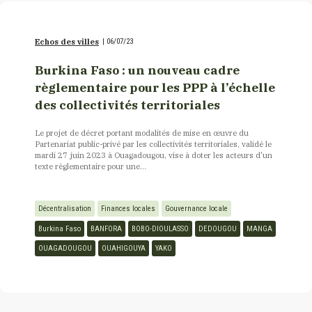
Echos des villes
|
06/07/23
Burkina Faso : un nouveau cadre
règlementaire pour les PPP à l’échelle
des collectivités territoriales
Le projet de décret portant modalités de mise en œuvre du
Partenariat public-privé par les collectivités territoriales, validé le
mardi 27 juin 2023 à Ouagadougou, vise à doter les acteurs d'un
texte règlementaire pour une...
Décentralisation
Finances locales
Gouvernance locale
Burkina Faso
BANFORA
BOBO-DIOULASSO
DEDOUGOU
MANGA
OUAGADOUGOU
OUAHIGOUYA
YAKO