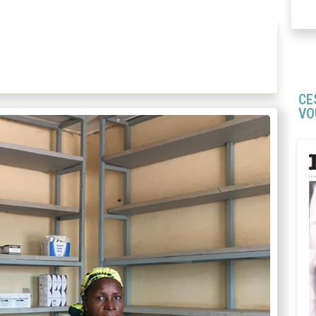
CE
VO