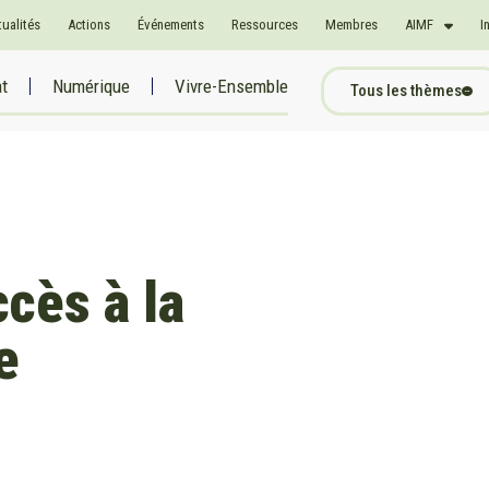
tualités
Actions
Événements
Ressources
Membres
AIMF
I
at
Numérique
Vivre-Ensemble
Tous les thèmes
cès à la
e