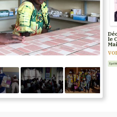
Déc
le 
Ma
VO
Egali